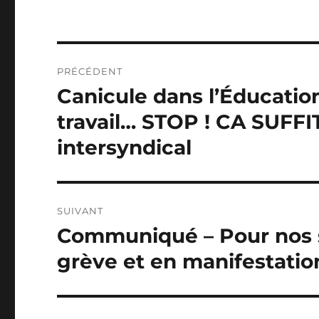
Navigation
PRÉCÉDENT
de
Canicule dans l’Éducation
Publication
précédente :
l’article
travail… STOP ! CA SUF
intersyndical
SUIVANT
Communiqué – Pour nos sa
Publication
suivante :
grève et en manifestatio