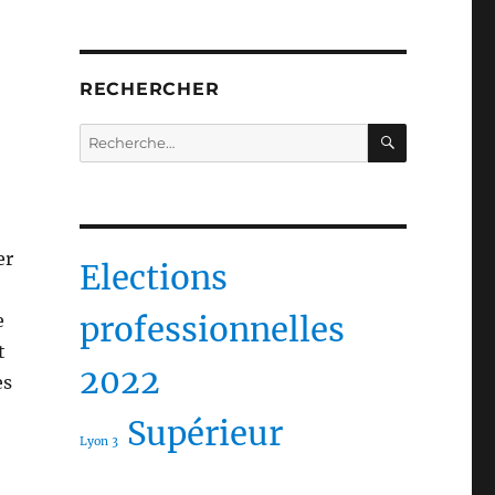
RECHERCHER
RECHERC
Recherche
pour :
er
Elections
e
professionnelles
t
2022
es
Supérieur
Lyon 3