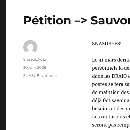
Pétition –> Sauvo
SNASUB-FSU
Auteur
SnasubAdLy
Le 31 mars derni
Publié
30 juin 2026
personnels la dé
le
Catégories
SNASUB National
dans les DRAIO de
postes se fera 
de maintien des 
déjà fait savoir 
besoins et des m
Les mutations et
seront pas rempla