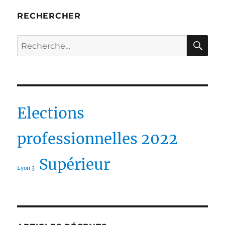
RECHERCHER
RE
Recherche
pour :
Elections
professionnelles 2022
Supérieur
Lyon 3