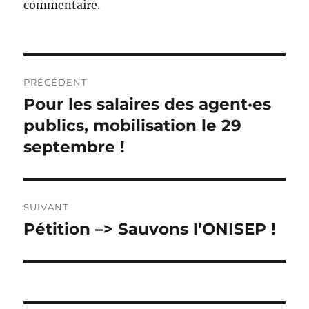
commentaire.
Navigation
PRÉCÉDENT
de
Pour les salaires des agent·es
Publication
précédente :
publics, mobilisation le 29
l’article
septembre !
SUIVANT
Pétition –> Sauvons l’ONISEP !
Publication
suivante :