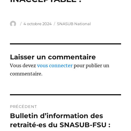
Auteur
Publié
Catégories
4 octobre 2024
SNASUB National
le
Laisser un commentaire
Vous devez
vous connecter
pour publier un
commentaire.
Navigation
PRÉCÉDENT
de
Bulletin d’information des
Publication
précédente :
retraité·es du SNASUB-FSU :
l’article