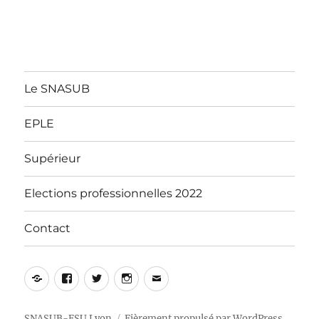
Le SNASUB
EPLE
Supérieur
Elections professionnelles 2022
Contact
Yelp
Facebook
Twitter
Instagram
E-
mail
SNASUB-FSU Lyon
Fièrement propulsé par WordPress