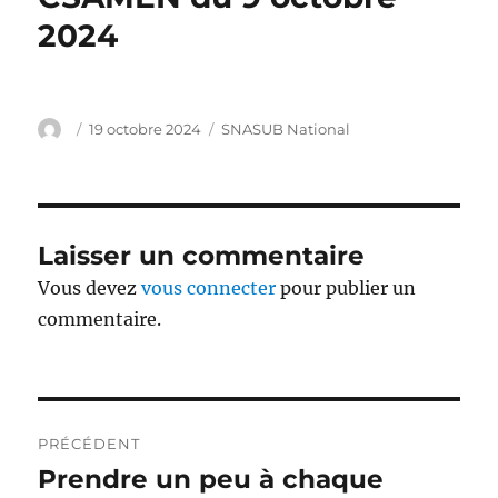
2024
Auteur
Publié
Catégories
19 octobre 2024
SNASUB National
le
Laisser un commentaire
Vous devez
vous connecter
pour publier un
commentaire.
Navigation
PRÉCÉDENT
de
Prendre un peu à chaque
Publication