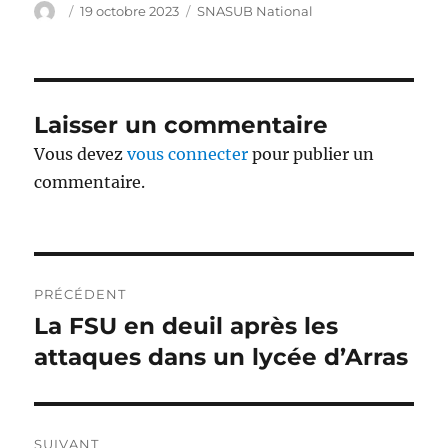
Auteur
Publié
Catégories
19 octobre 2023
SNASUB National
le
Laisser un commentaire
Vous devez
vous connecter
pour publier un
commentaire.
Navigation
PRÉCÉDENT
de
La FSU en deuil après les
Publication
précédente :
attaques dans un lycée d’Arras
l’article
SUIVANT