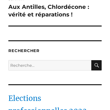
Aux Antilles, Chlordécone :
Publication
suivante :
vérité et réparations !
RECHERCHER
RE
Recherche
pour :
Elections