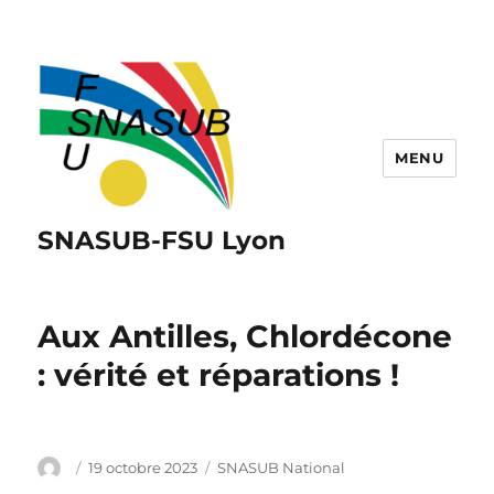
MENU
SNASUB-FSU Lyon
Aux Antilles, Chlordécone
: vérité et réparations !
Auteur
Publié
Catégories
19 octobre 2023
SNASUB National
le