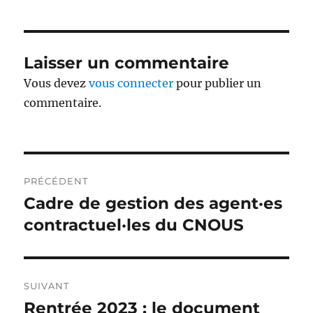
Laisser un commentaire
Vous devez
vous connecter
pour publier un
commentaire.
Navigation
PRÉCÉDENT
de
Cadre de gestion des agent·es
Publication
précédente :
contractuel·les du CNOUS
l’article
SUIVANT
Rentrée 2023 : le document
Publication