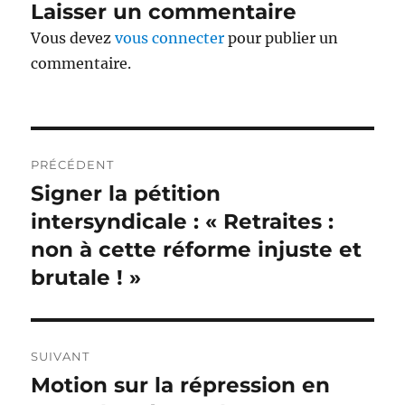
Laisser un commentaire
Vous devez
vous connecter
pour publier un
commentaire.
Navigation
PRÉCÉDENT
de
Signer la pétition
Publication
précédente :
intersyndicale : « Retraites :
l’article
non à cette réforme injuste et
brutale ! »
SUIVANT
Motion sur la répression en
Publication