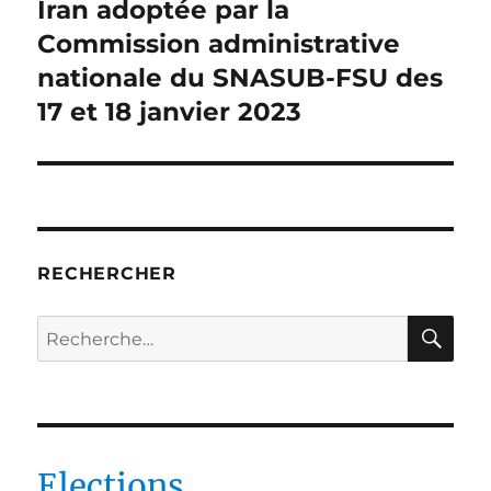
suivante :
Iran adoptée par la
Commission administrative
nationale du SNASUB-FSU des
17 et 18 janvier 2023
RECHERCHER
RE
Recherche
pour :
Elections