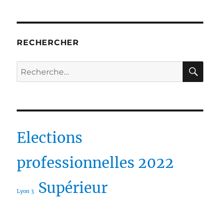
RECHERCHER
RE
Recherche
pour :
Elections
professionnelles 2022
Supérieur
Lyon 3