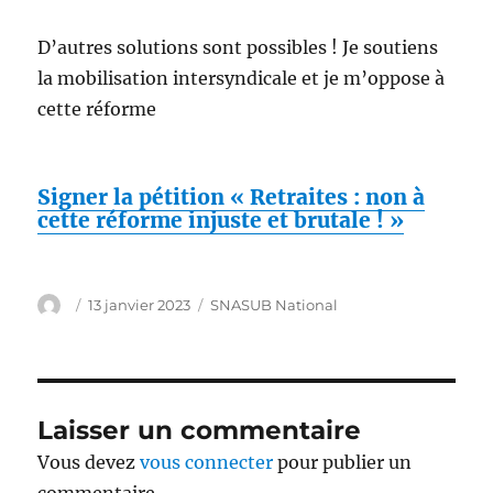
D’autres solutions sont possibles ! Je soutiens
la mobilisation intersyndicale et je m’oppose à
cette réforme
Signer la pétition « Retraites : non à
cette réforme injuste et brutale ! »
Auteur
Publié
Catégories
13 janvier 2023
SNASUB National
le
Laisser un commentaire
Vous devez
vous connecter
pour publier un
commentaire.