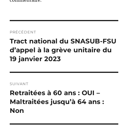
Navigation
PRÉCÉDENT
de
Tract national du SNASUB-FSU
Publication
précédente :
d’appel à la grève unitaire du
l’article
19 janvier 2023
SUIVANT
Retraitées à 60 ans : OUI –
Publication
suivante :
Maltraitées jusqu’à 64 ans :
Non