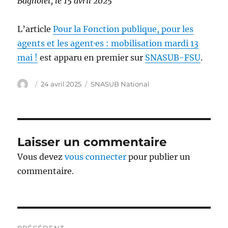
Bagnolet, le 15 avril 2025
L’article
Pour la Fonction publique, pour les
agents et les agent·es : mobilisation mardi 13
mai !
est apparu en premier sur
SNASUB-FSU
.
Auteur
Publié
Catégories
24 avril 2025
SNASUB National
le
Laisser un commentaire
Vous devez
vous connecter
pour publier un
commentaire.
Navigation
PRÉCÉDENT