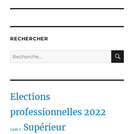
RECHERCHER
RE
Recherche
pour :
Elections
professionnelles 2022
Supérieur
Lyon 3