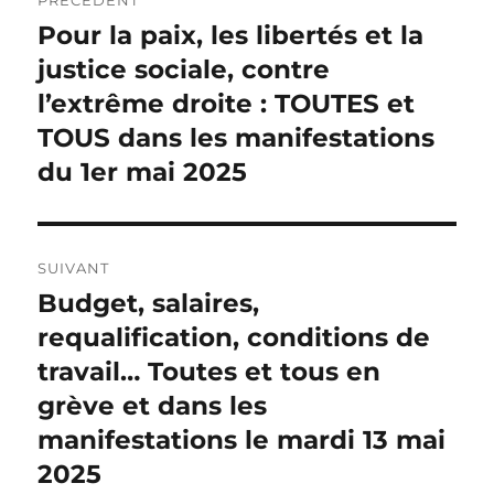
de
Pour la paix, les libertés et la
Publication
précédente :
justice sociale, contre
l’article
l’extrême droite : TOUTES et
TOUS dans les manifestations
du 1er mai 2025
SUIVANT
Budget, salaires,
Publication
suivante :
requalification, conditions de
travail… Toutes et tous en
grève et dans les
manifestations le mardi 13 mai
2025