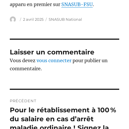
apparu en premier sur
SNASUB-FSU
.
Auteur
Publié
Catégories
2 avril 2025
SNASUB National
le
Laisser un commentaire
Vous devez
vous connecter
pour publier un
commentaire.
Navigation
PRÉCÉDENT
de
Pour le rétablissement à 100 %
Publication
précédente :
du salaire en cas d’arrêt
l’article
maladie ordinaire ! Signez la