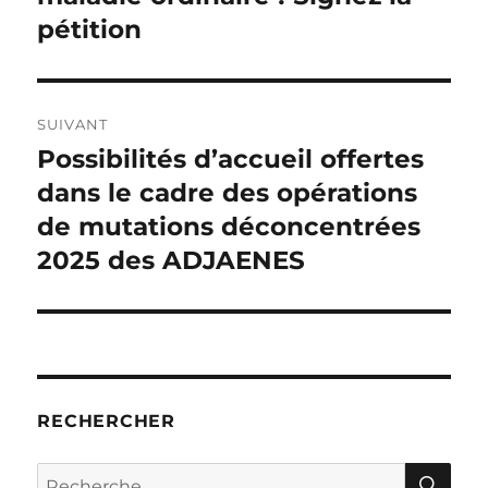
pétition
SUIVANT
Possibilités d’accueil offertes
Publication
suivante :
dans le cadre des opérations
de mutations déconcentrées
2025 des ADJAENES
RECHERCHER
RE
Recherche