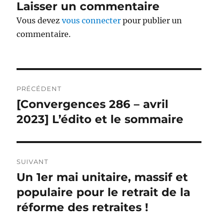
Laisser un commentaire
Vous devez
vous connecter
pour publier un
commentaire.
Navigation
PRÉCÉDENT
de
[Convergences 286 – avril
Publication
précédente :
2023] L’édito et le sommaire
l’article
SUIVANT
Un 1er mai unitaire, massif et
Publication
suivante :
populaire pour le retrait de la
réforme des retraites !