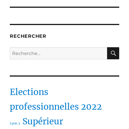
RECHERCHER
RE
Recherche
pour :
Elections
professionnelles 2022
Supérieur
Lyon 3