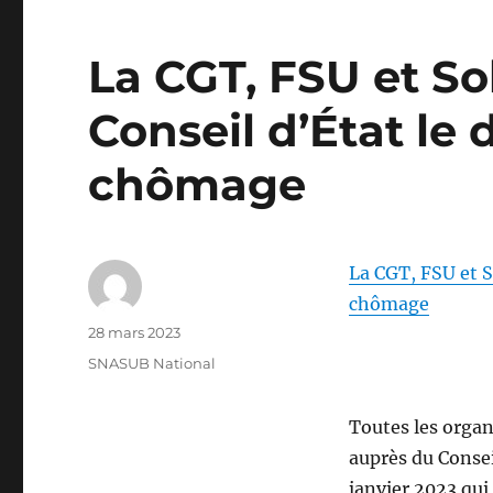
La CGT, FSU et So
Conseil d’État le
chômage
La CGT, FSU et S
chômage
Auteur
Publié
28 mars 2023
le
Catégories
SNASUB National
Toutes les orga
auprès du Consei
janvier 2023 qui 