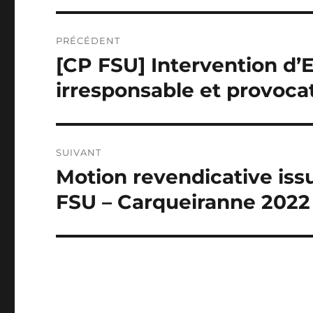
Navigation
PRÉCÉDENT
de
[CP FSU] Intervention d
Publication
précédente :
l’article
irresponsable et provocat
SUIVANT
Motion revendicative is
Publication
suivante :
FSU – Carqueiranne 2022