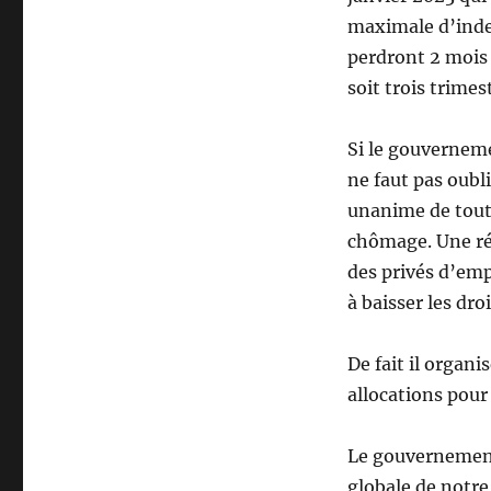
maximale d’indem
perdront 2 mois 
soit trois trime
Si le gouvernemen
ne faut pas oubl
unanime de toute
chômage. Une réf
des privés d’empl
à baisser les dro
De fait il organ
allocations pour 
Le gouvernement,
globale de notre