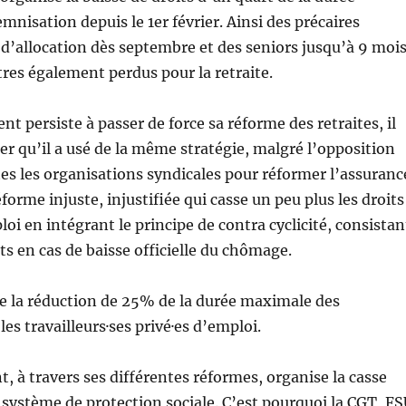
nisation depuis le 1er février. Ainsi des précaires
d’allocation dès septembre et des seniors jusqu’à 9 mois
stres également perdus pour la retraite.
t persiste à passer de force sa réforme des retraites, il
ier qu’il a usé de la même stratégie, malgré l’opposition
s les organisations syndicales pour réformer l’assuranc
orme injuste, injustifiée qui casse un peu plus les droits
oi en intégrant le principe de contra cyclicité, consistan
its en cas de baisse officielle du chômage.
ise la réduction de 25% de la durée maximale des
les travailleurs·ses privé·es d’emploi.
 à travers ses différentes réformes, organise la casse
 système de protection sociale. C’est pourquoi la CGT, F