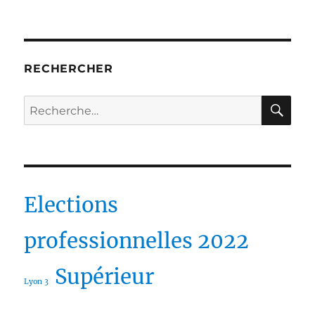
RECHERCHER
RE
Recherche
pour :
Elections
professionnelles 2022
Supérieur
Lyon 3