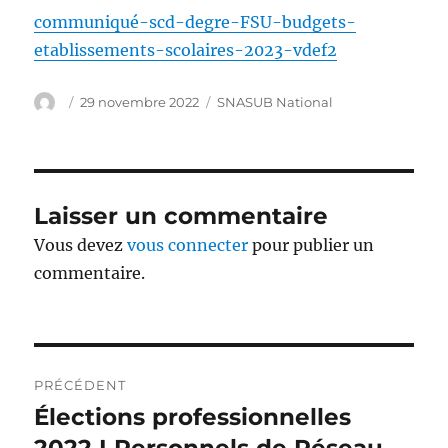
communiqué-scd-degre-FSU-budgets-
etablissements-scolaires-2023-vdef2
Auteur
Publié
Catégories
29 novembre 2022
SNASUB National
le
Laisser un commentaire
Vous devez
vous connecter
pour publier un
commentaire.
Navigation
PRÉCÉDENT
de
Élections professionnelles
Publication
précédente :
2022 I Personnels de Réseau