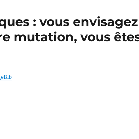
ques : vous envisagez
e mutation, vous ête
geBib