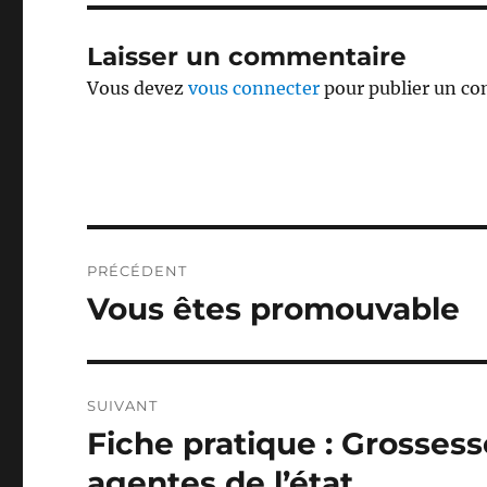
Laisser un commentaire
Vous devez
vous connecter
pour publier un c
Navigation
PRÉCÉDENT
de
Vous êtes promouvable
Publication
précédente :
l’article
SUIVANT
Fiche pratique : Grossess
Publication
suivante :
agentes de l’état