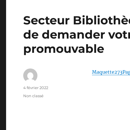
Secteur Bibliothè
de demander votr
promouvable
Maquette273Pa
Auteur
Publié
4 février 2022
le
Catégories
Non classé