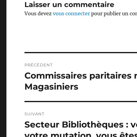
Laisser un commentaire
Vous devez
vous connecter
pour publier un c
Navigation
PRÉCÉDENT
de
Commissaires paritaires 
Publication
précédente :
l’article
Magasiniers
SUIVANT
Secteur Bibliothèques :
Publication
suivante :
votre mutation, vous êt