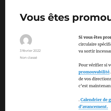
Vous êtes promo
Si vous êtes pro
circulaire spéci
Auteur
Publié
3 février 2022
va sortir inces
le
Catégories
Non classé
Pour vérifier si
promouvabilité
de vos direction
c’est maintenant
.
Calendrier de g
d’avancement.