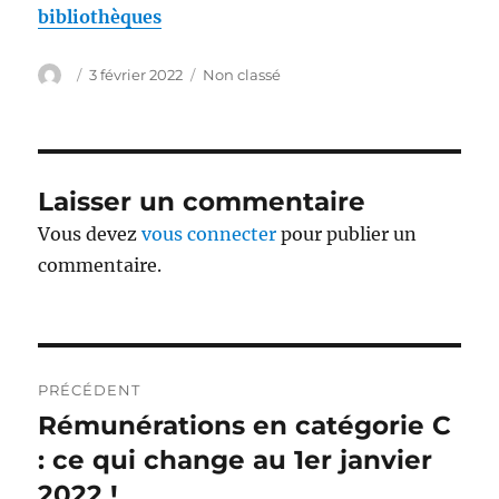
bibliothèques
Auteur
Publié
Catégories
3 février 2022
Non classé
le
Laisser un commentaire
Vous devez
vous connecter
pour publier un
commentaire.
Navigation
PRÉCÉDENT
de
Rémunérations en catégorie C
Publication
précédente :
: ce qui change au 1er janvier
l’article
2022 !