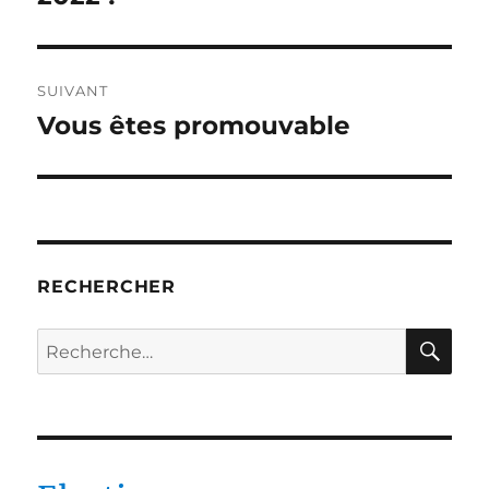
SUIVANT
Vous êtes promouvable
Publication
suivante :
RECHERCHER
RE
Recherche
pour :