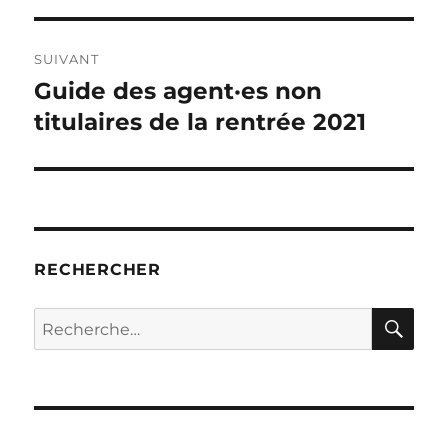
SUIVANT
Guide des agent·es non
Publication
suivante :
titulaires de la rentrée 2021
RECHERCHER
RE
Recherche
pour :