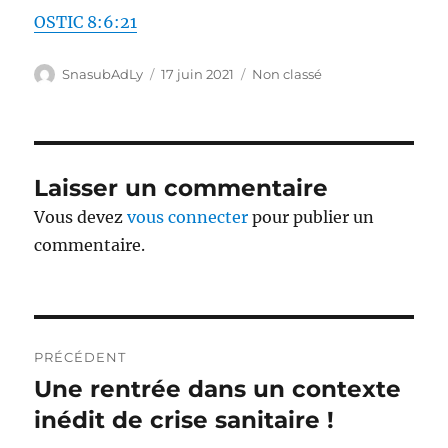
OSTIC 8:6:21
Auteur
Publié
Catégories
SnasubAdLy
17 juin 2021
Non classé
le
Laisser un commentaire
Vous devez
vous connecter
pour publier un
commentaire.
Navigation
PRÉCÉDENT
de
Une rentrée dans un contexte
Publication
précédente :
inédit de crise sanitaire !
l’article