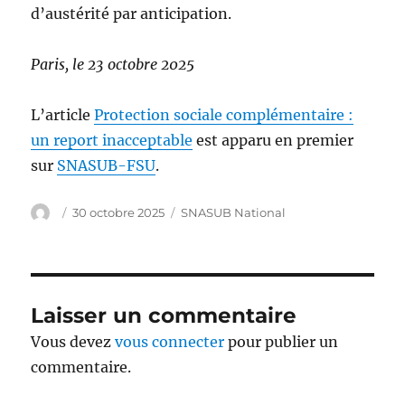
d’austérité par anticipation.
Paris, le 23 octobre 2025
L’article
Protection sociale complémentaire :
un report inacceptable
est apparu en premier
sur
SNASUB-FSU
.
Auteur
Publié
Catégories
30 octobre 2025
SNASUB National
le
Laisser un commentaire
Vous devez
vous connecter
pour publier un
commentaire.