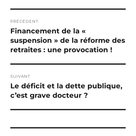
Navigation
PRÉCÉDENT
de
Financement de la «
Publication
précédente :
suspension » de la réforme des
l’article
retraites : une provocation !
SUIVANT
Le déficit et la dette publique,
Publication
suivante :
c’est grave docteur ?