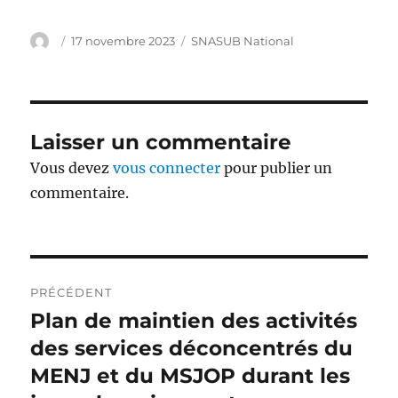
Auteur
Publié
Catégories
17 novembre 2023
SNASUB National
le
Laisser un commentaire
Vous devez
vous connecter
pour publier un
commentaire.
Navigation
PRÉCÉDENT
de
Plan de maintien des activités
Publication
précédente :
des services déconcentrés du
l’article
MENJ et du MSJOP durant les