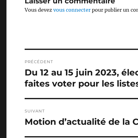
Laisser un commentaire
Vous devez
vous connecter
pour publier un c
Navigation
PRÉCÉDENT
de
Du 12 au 15 juin 2023, él
Publication
précédente :
l’article
faites voter pour les liste
SUIVANT
Motion d’actualité de la 
Publication
suivante :