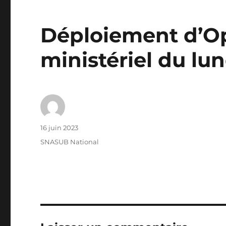
Déploiement d’Op
ministériel du lun
Auteur
Publié
16 juin 2023
le
Catégories
SNASUB National