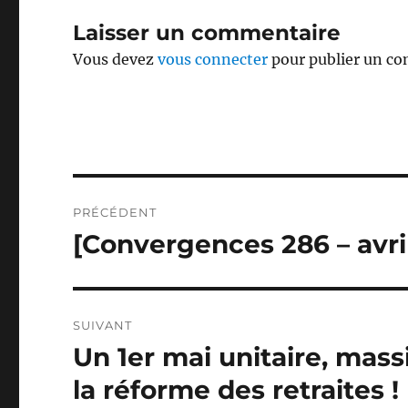
Laisser un commentaire
Vous devez
vous connecter
pour publier un c
Navigation
PRÉCÉDENT
de
[Convergences 286 – avril
Publication
précédente :
l’article
SUIVANT
Un 1er mai unitaire, massi
Publication
suivante :
la réforme des retraites !