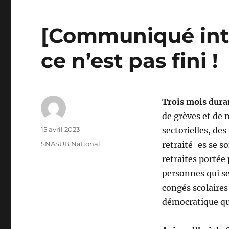
[Communiqué inter
ce n’est pas fini !
Trois mois dura
de grèves et de 
Auteur
Publié
15 avril 2023
sectorielles, des
le
Catégories
SNASUB National
retraité-es se s
retraites portée
personnes qui se
congés scolaires 
démocratique qu