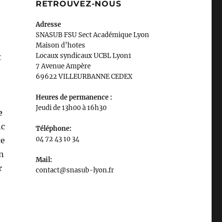
RETROUVEZ-NOUS
Adresse
SNASUB FSU Sect Académique Lyon
Maison
d’
hotes
Locaux syndicaux UCBL Lyon1
t
7 Avenue Ampère
69622 VILLEURBANNE CEDEX
Heures de permanence :
Jeudi de 13h00 à 16h30
e
nc
Téléphone:
04 72 43 10 34
ce
un
Mail:
r
contact@snasub-lyon.fr