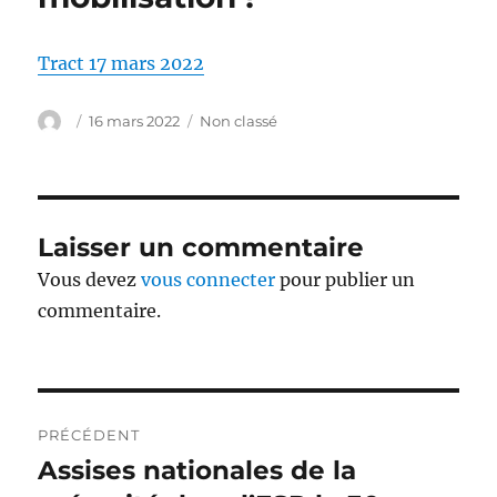
Tract 17 mars 2022
Auteur
Publié
Catégories
16 mars 2022
Non classé
le
Laisser un commentaire
Vous devez
vous connecter
pour publier un
commentaire.
Navigation
PRÉCÉDENT
de
Assises nationales de la
Publication