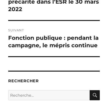
précédente :
précarité dans l’ESR le 30 mars
l’article
2022
SUIVANT
Fonction publique : pendant la
Publication
suivante :
campagne, le mépris continue
RECHERCHER
RE
Recherche
pour :