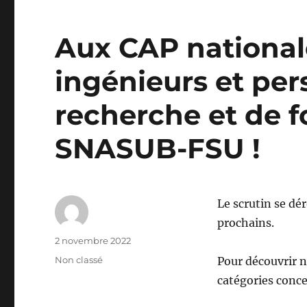
Aux CAP national
ingénieurs et pe
recherche et de f
SNASUB-FSU !
Le scrutin se dé
prochains.
Auteur
Publié
2 novembre 2022
le
Catégories
Non classé
Pour découvrir n
catégories conce