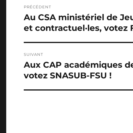
Navigation
PRÉCÉDENT
de
Au CSA ministériel de Je
Publication
précédente :
l’article
et contractuel·les, votez 
SUIVANT
Aux CAP académiques des
Publication
suivante :
votez SNASUB-FSU !