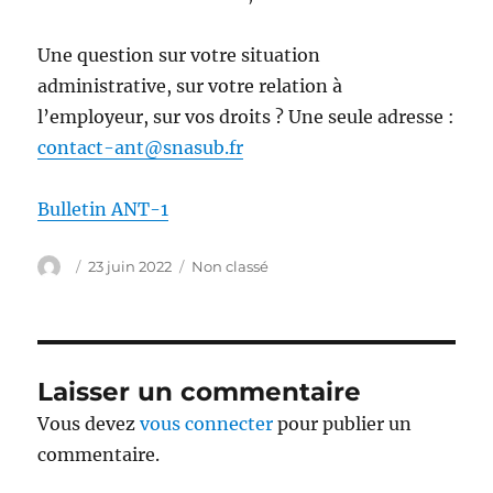
Une question sur votre situation
administrative, sur votre relation à
l’employeur, sur vos droits ? Une seule adresse :
contact-ant@snasub.fr
Bulletin ANT-1
Auteur
Publié
Catégories
23 juin 2022
Non classé
le
Laisser un commentaire
Vous devez
vous connecter
pour publier un
commentaire.