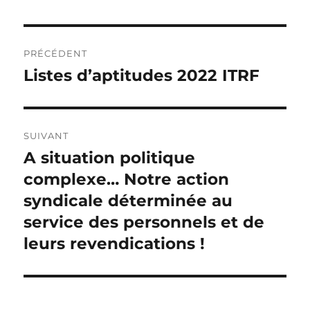
Navigation
PRÉCÉDENT
de
Listes d’aptitudes 2022 ITRF
Publication
précédente :
l’article
SUIVANT
A situation politique
Publication
suivante :
complexe… Notre action
syndicale déterminée au
service des personnels et de
leurs revendications !