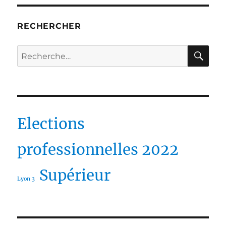
RECHERCHER
RE
Recherche
pour :
Elections
professionnelles 2022
Supérieur
Lyon 3