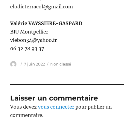
elodieterracol@gmail.com
Valérie VAYSSIERE-GASPARD
BIU Montpellier
vlebon34@yahoo.fr
06 32 78 93 37
Auteur
Publié
Catégories
7 juin 2022
Non classé
le
Laisser un commentaire
Vous devez
vous connecter
pour publier un
commentaire.