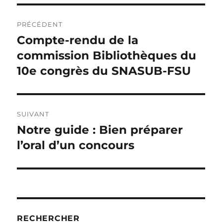
Navigation
PRÉCÉDENT
de
Compte-rendu de la
Publication
précédente :
commission Bibliothèques du
l’article
10e congrès du SNASUB-FSU
SUIVANT
Notre guide : Bien préparer
Publication
suivante :
l’oral d’un concours
RECHERCHER