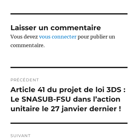
Laisser un commentaire
Vous devez
vous connecter
pour publier un
commentaire.
Navigation
PRÉCÉDENT
de
Article 41 du projet de loi 3DS :
Publication
précédente :
Le SNASUB-FSU dans l’action
l’article
unitaire le 27 janvier dernier !
SUIVANT