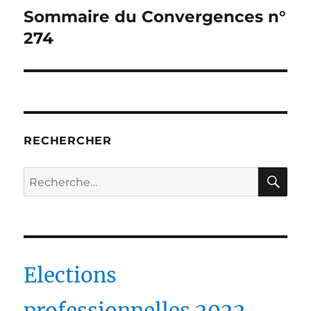
Sommaire du Convergences n°
Publication
suivante :
274
RECHERCHER
RE
Recherche
pour :
Elections
professionnelles 2022