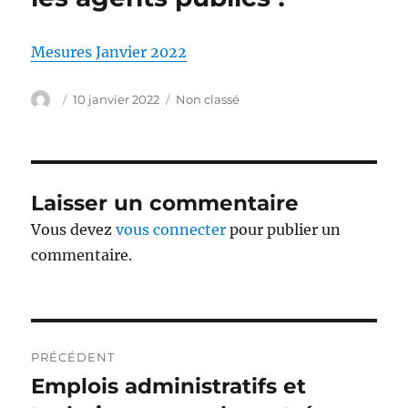
Mesures Janvier 2022
Auteur
Publié
Catégories
10 janvier 2022
Non classé
le
Laisser un commentaire
Vous devez
vous connecter
pour publier un
commentaire.
Navigation
PRÉCÉDENT
de
Emplois administratifs et
Publication