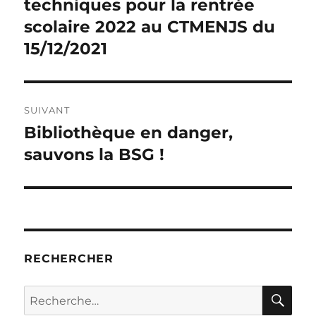
précédente :
techniques pour la rentrée
l’article
scolaire 2022 au CTMENJS du
15/12/2021
SUIVANT
Bibliothèque en danger,
Publication
suivante :
sauvons la BSG !
RECHERCHER
RE
Recherche
pour :