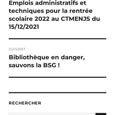
de
Emplois administratifs et
Publication
précédente :
techniques pour la rentrée
l’article
scolaire 2022 au CTMENJS du
15/12/2021
SUIVANT
Bibliothèque en danger,
Publication
suivante :
sauvons la BSG !
RECHERCHER
RE