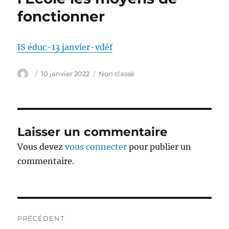
fonctionner
IS éduc-13 janvier-vdéf
Auteur
Publié
Catégories
10 janvier 2022
Non classé
le
Laisser un commentaire
Vous devez
vous connecter
pour publier un
commentaire.
Navigation
PRÉCÉDENT