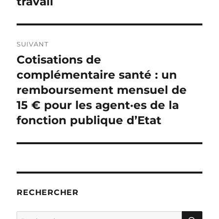
travail
SUIVANT
Cotisations de
Publication
suivante :
complémentaire santé : un
remboursement mensuel de
15 € pour les agent·es de la
fonction publique d’Etat
RECHERCHER
RE
Recherche