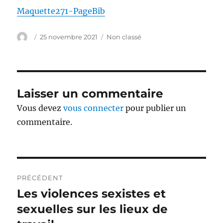
Maquette271-PageBib
Auteur
Publié
Catégories
25 novembre 2021
Non classé
le
Laisser un commentaire
Vous devez
vous connecter
pour publier un
commentaire.
Navigation
PRÉCÉDENT
de
Les violences sexistes et
Publication
précédente :
sexuelles sur les lieux de
l’article