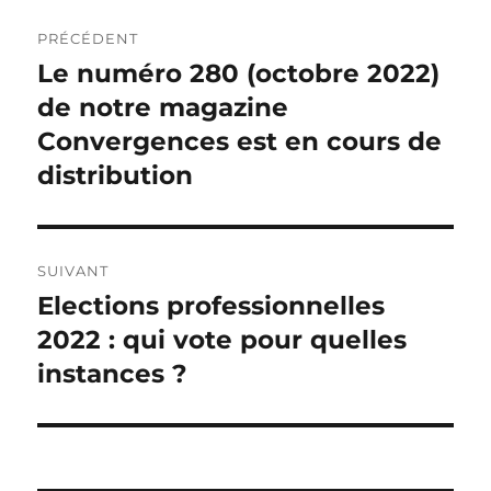
Navigation
PRÉCÉDENT
de
Le numéro 280 (octobre 2022)
Publication
précédente :
de notre magazine
l’article
Convergences est en cours de
distribution
SUIVANT
Elections professionnelles
Publication
suivante :
2022 : qui vote pour quelles
instances ?