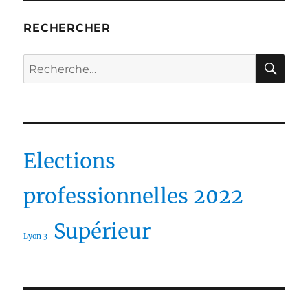
RECHERCHER
RE
Recherche
pour :
Elections
professionnelles 2022
Supérieur
Lyon 3