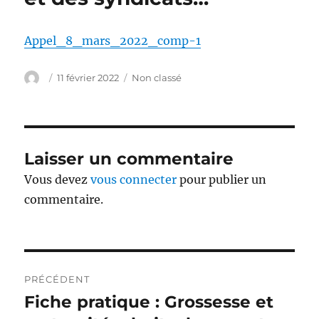
Appel_8_mars_2022_comp-1
Auteur
Publié
Catégories
11 février 2022
Non classé
le
Laisser un commentaire
Vous devez
vous connecter
pour publier un
commentaire.
Navigation
PRÉCÉDENT
de
Fiche pratique : Grossesse et
Publication