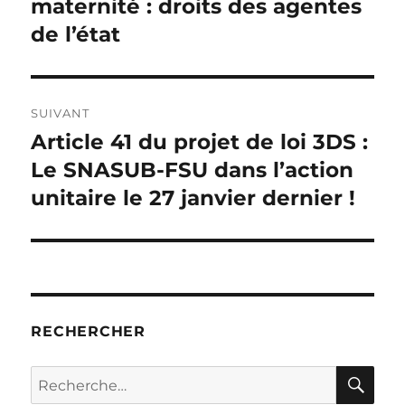
précédente :
maternité : droits des agentes
l’article
de l’état
SUIVANT
Article 41 du projet de loi 3DS :
Publication
suivante :
Le SNASUB-FSU dans l’action
unitaire le 27 janvier dernier !
RECHERCHER
RE
Recherche
pour :