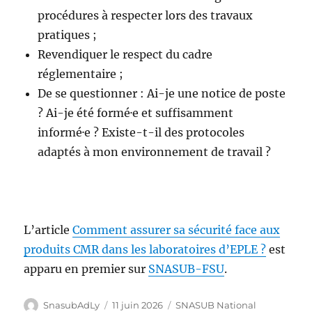
procédures à respecter lors des travaux
pratiques ;
Revendiquer le respect du cadre
réglementaire ;
De se questionner : Ai-je une notice de poste
? Ai-je été formé·e et suffisamment
informé·e ? Existe-t-il des protocoles
adaptés à mon environnement de travail ?
L’article
Comment assurer sa sécurité face aux
produits CMR dans les laboratoires d’EPLE ?
est
apparu en premier sur
SNASUB-FSU
.
Auteur
Publié
Catégories
SnasubAdLy
11 juin 2026
SNASUB National