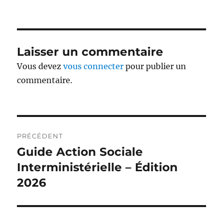
le
Laisser un commentaire
Vous devez
vous connecter
pour publier un
commentaire.
Navigation
PRÉCÉDENT
de
Guide Action Sociale
Publication
précédente :
Interministérielle – Édition
l’article
2026